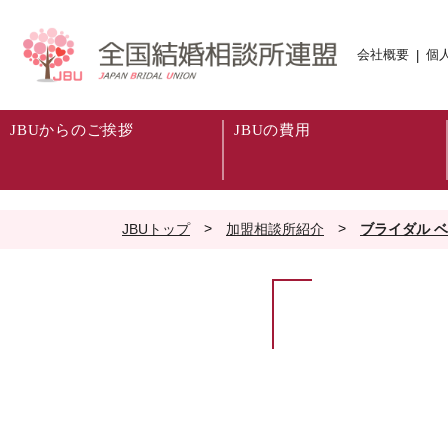
会社概要
個
|
JBUからのご挨拶
JBUの費用
>
>
JBUトップ
加盟相談所紹介
ブライダル 