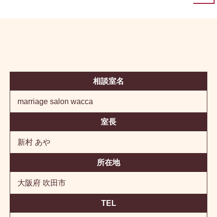
相談室名
marriage salon wacca
室長
新村 あや
所在地
大阪府 吹田市
TEL