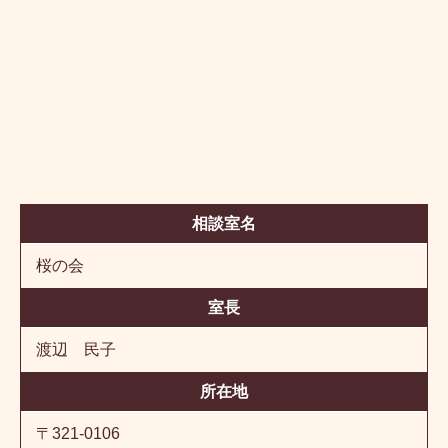
相談室名
桜の会
室長
渡辺 民子
所在地
〒321-0106