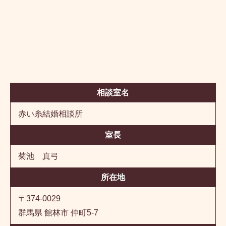
相談室名
赤い糸結婚相談所
室長
菊池 真弓
所在地
〒374-0029
群馬県 館林市 仲町5-7