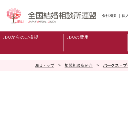
会社概要
個
|
JBUからのご挨拶
JBUの費用
>
>
JBUトップ
加盟相談所紹介
パークス・ブ